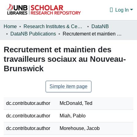
Log In
Communities & Collections
Home
Research Institutes & Centres
DataNB
DataNB Publications
Recrutement et maintien des travailleurs sociaux au Nouveau-Brunswick
Browse
Recrutement et maintien des
Statistics
travailleurs sociaux au Nouveau-
About
Brunswick
Simple item page
dc.contributor.author
McDonald, Ted
dc.contributor.author
Miah, Pablo
dc.contributor.author
Morehouse, Jacob