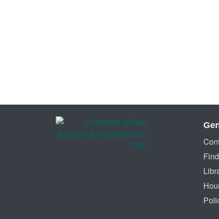
Gen
Cont
Find
Libr
Hou
Poli