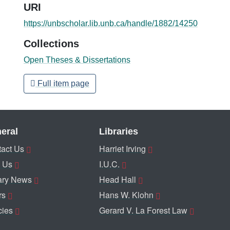
URI
https://unbscholar.lib.unb.ca/handle/1882/14250
Collections
Open Theses & Dissertations
Full item page
eral
Libraries
act Us
Harriet Irving
 Us
I.U.C.
ary News
Head Hall
rs
Hans W. Klohn
cies
Gerard V. La Forest Law