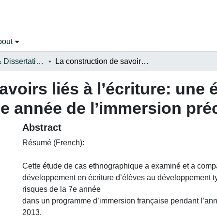
bout
Open Theses & Dissertations
La construction de savoirs liés à l’écriture: une étude ethnographique en 7e année de l’immersion précoce
voirs liés à l’écriture: une 
e année de l’immersion pré
Abstract
Résumé (French):
Cette étude de cas ethnographique a examiné et a comp
développement en écriture d’élèves au développement ty
risques de la 7e année
dans un programme d’immersion française pendant l’ann
2013.