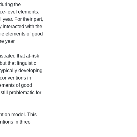
 during the
ce-level elements.
ear. For their part,
y interacted with the
the elements of good
he year.
trated that at-risk
ut that linguistic
 typically developing
c conventions in
lements of good
still problematic for
ntion model. This
ntions in three