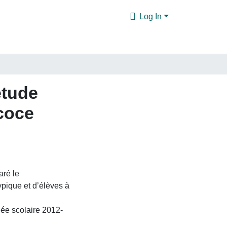
Log In
étude
coce
aré le
pique et d’élèves à
ée scolaire 2012-