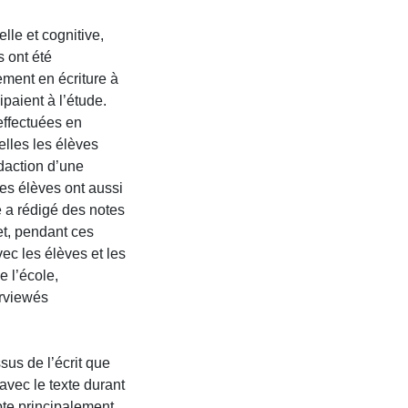
lle et cognitive,
 ont été
ement en écriture à
ipaient à l’étude.
effectuées en
lles les élèves
édaction d’une
les élèves ont aussi
e a rédigé des notes
et, pendant ces
ec les élèves et les
e l’école,
erviewés
sus de l’écrit que
 avec le texte durant
pte principalement