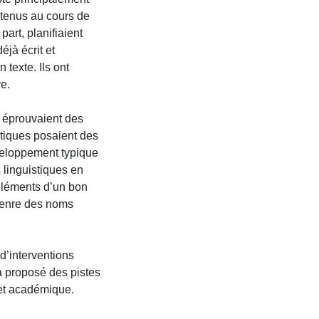
tenus au cours de
art, planifiaient
jà écrit et
texte. Ils ont
e.
s éprouvaient des
stiques posaient des
développement typique
 linguistiques en
 éléments d’un bon
e genre des noms
d’interventions
a proposé des pistes
f et académique.