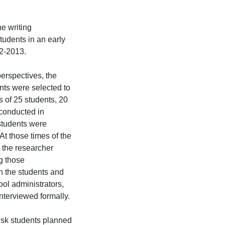
e writing
tudents in an early
2-2013.
perspectives, the
nts were selected to
s of 25 students, 20
 conducted in
tudents were
At those times of the
, the researcher
g those
h the students and
ool administrators,
nterviewed formally.
risk students planned