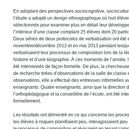
En adoptant des perspectives sociocognitive, socioculture
l’étude a adopté un design ethnographique où huit élèves
sélectionnés pour examiner plus en détail leur développ
l’intérieur d’une classe comptant 25 élèves dont 20 partic
Deux séries de deux protocoles de verbalisation ont été 
novembre/décembre 2012 et en mai 2013 pendant lesque
verbalisaient leur processus de composition lors de la r
histoire et d’une biographie. À ces moments de l’année, 
été interviewés de façon formelle. De plus, la chercheus
de recherche tirées d’observations de la salle de classe 
observations, elle a effectué des entrevues informelles av
enseignants. Quatre enseignants, ainsi que la direction d
l’orthopédagogue et la conseillère de l’école, ont été int
formellement.
Les résultats ont démontré en ce qui concerne les proces
les élèves à risques planifiaient peu, interagissaient peu
le processus de composition et révisaient en tenant com