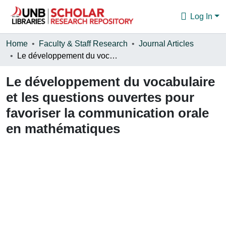
Log In
Communities & Collections
Home
Faculty & Staff Research
Journal Articles
Le développement du vocabulaire et les questions ouvertes pour favoriser la communication orale en mathématiques
Browse
Le développement du vocabulaire
Statistics
et les questions ouvertes pour
About
favoriser la communication orale
en mathématiques