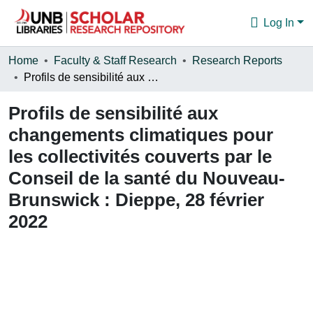
Log In
Communities & Collections
Home
Faculty & Staff Research
Research Reports
Profils de sensibilité aux changements climatiques pour les collectivités couverts par le Conseil de la santé du Nouveau-Brunswick : Dieppe, 28 février 2022
Browse
Profils de sensibilité aux
Statistics
changements climatiques pour
About
les collectivités couverts par le
Conseil de la santé du Nouveau-
Brunswick : Dieppe, 28 février
2022