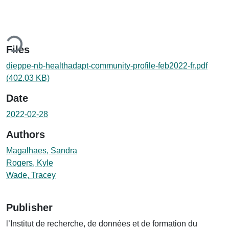
ding...
Files
dieppe-nb-healthadapt-community-profile-feb2022-fr.pdf
(402.03 KB)
Date
2022-02-28
Authors
Magalhaes, Sandra
Rogers, Kyle
Wade, Tracey
Publisher
l’Institut de recherche, de données et de formation du