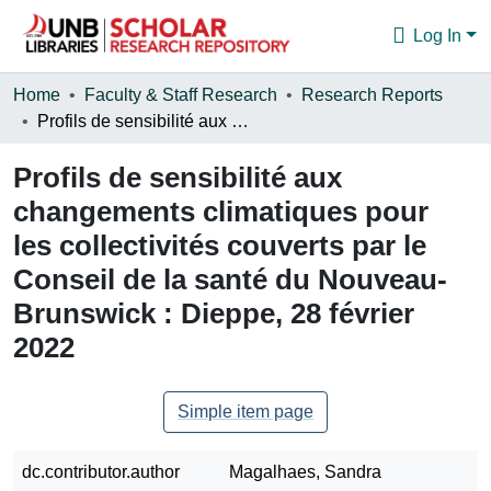
Log In
Communities & Collections
Home
Faculty & Staff Research
Research Reports
Profils de sensibilité aux changements climatiques pour les collectivités couverts par le Conseil de la santé du Nouveau-Brunswick : Dieppe, 28 février 2022
Browse
Profils de sensibilité aux
Statistics
changements climatiques pour
About
les collectivités couverts par le
Conseil de la santé du Nouveau-
Brunswick : Dieppe, 28 février
2022
Simple item page
dc.contributor.author
Magalhaes, Sandra