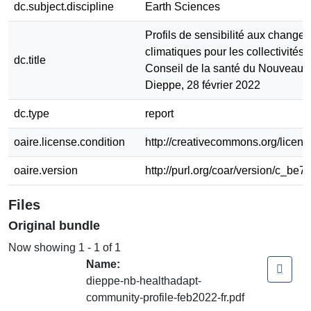
dc.subject.discipline
Earth Sciences
Profils de sensibilité aux change
climatiques pour les collectivités 
dc.title
Conseil de la santé du Nouveau-
Dieppe, 28 février 2022
dc.type
report
oaire.license.condition
http://creativecommons.org/licens
oaire.version
http://purl.org/coar/version/c_be7
Files
Original bundle
Now showing
1 - 1 of 1
Name:
dieppe-nb-healthadapt-
community-profile-feb2022-fr.pdf