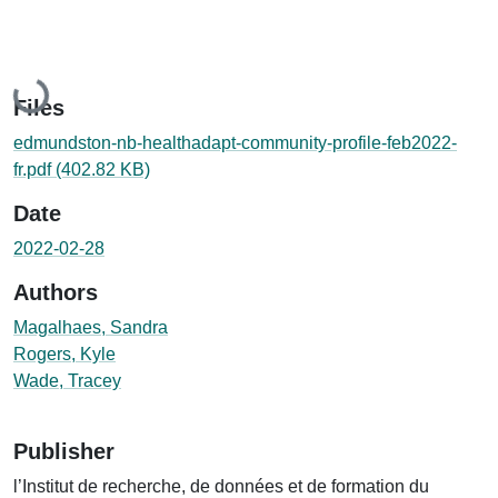
Loading...
Files
edmundston-nb-healthadapt-community-profile-feb2022-
fr.pdf
(402.82 KB)
Date
2022-02-28
Authors
Magalhaes, Sandra
Rogers, Kyle
Wade, Tracey
Publisher
l’Institut de recherche, de données et de formation du