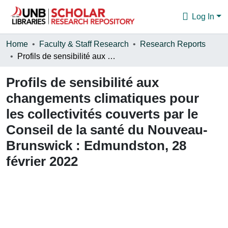
Log In
Communities & Collections
Home
Faculty & Staff Research
Research Reports
Profils de sensibilité aux changements climatiques pour les collectivités couverts par le Conseil de la santé du Nouveau-Brunswick : Edmundston, 28 février 2022
Browse
Profils de sensibilité aux
Statistics
changements climatiques pour
About
les collectivités couverts par le
Conseil de la santé du Nouveau-
Brunswick : Edmundston, 28
février 2022